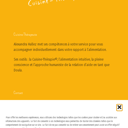
Cuisine Thérapeute
Alexandra Hallez met ses compétences à votre service pour vous
accompagner individuellement dans votre rapport à l’alimentation.
Ses outils : la Cuisine-Thérapie©, l’alimentation intuitive, la pleine
conscience et l’approche humaniste de la relation d’aide en tant que
Doula.
Contact
Du lundi au vendredi de 9h à 19h
contact@alexandrahallez.com
06 95 81 48 68
Pour offrir les meilleures expériences, nous utilisons des technologies telles que les cookies pour stocker et/ou accéder aux
informations des appareils. Le fait de consentir à ces technologies nous permettra de traiter des données telles que le
comportement de navigation sur ce site. Le fait de ne pas consentir ou de retirer son consentement peut avoir un effet négatif