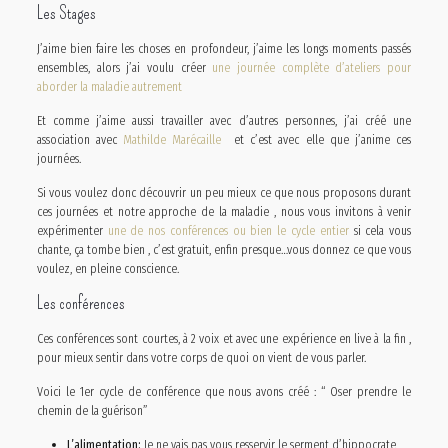
Les Stages
J’aime bien faire les choses en profondeur, j’aime les longs moments passés
ensembles, alors j’ai voulu créer
une journée complète d’ateliers pour
aborder la maladie autrement
Et comme j’aime aussi travailler avec d’autres personnes, j’ai créé une
association avec
Mathilde Marécaille
et c’est avec elle que j’anime ces
journées.
Si vous voulez donc découvrir un peu mieux ce que nous proposons durant
ces journées et notre approche de la maladie , nous vous invitons à venir
expérimenter
une de nos conférences ou bien le cycle entier
si cela vous
chante, ça tombe bien , c’est gratuit, enfin presque…vous donnez ce que vous
voulez, en pleine conscience.
Les conférences
Ces conférences sont courtes, à 2 voix et avec une expérience en live à la fin ,
pour mieux sentir dans votre corps de quoi on vient de vous parler.
Voici le 1er cycle de conférence que nous avons créé : “ Oser prendre le
chemin de la guérison”
L’alimentation:
Je ne vais pas vous resservir le serment d’hippocrate