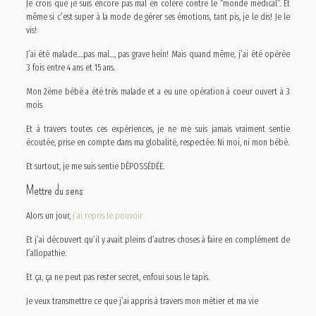
Je crois que je suis encore pas mal en colère contre le “monde médical”. Et
même si c’est super à la mode de gérer ses émotions, tant pis, je le dis! Je le
vis!
J’ai été malade….pas mal…, pas grave hein! Mais quand même, j’ai été opérée
3 fois entre 4 ans et 15 ans.
Mon 2ème bébé a été très malade et a eu une opération à coeur ouvert à 3
mois
Et à travers toutes ces expériences, je ne me suis jamais vraiment sentie
écoutée, prise en compte dans ma globalité, respectée. Ni moi, ni mon bébé.
Et surtout, je me suis sentie DÉPOSSÉDÉE.
Mettre du sens
Alors un jour,
j’ai repris le pouvoir
Et j’ai découvert qu’il y avait pleins d’autres choses à faire en complément de
l’allopathie.
Et ça, ça ne peut pas rester secret, enfoui sous le tapis.
Je veux transmettre ce que j’ai appris à travers mon métier et ma vie